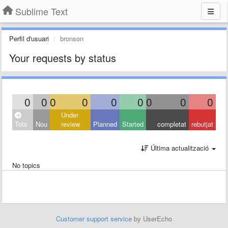
Sublime Text
Perfil d'usuari
bronson
Your requests by status
0
0
0
0
0
0
0
0
0
Under
Tots
Nou
review
Planned
Started
completat
rebutjat
Última actualització
No topics
Customer support service
by UserEcho