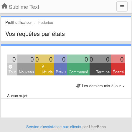
Sublime Text
Profil utilisateur
Federico
Vos requêtes par états
0
0
0
0
0
0
0
0
0
À
Tout
Nouveau
l'étude
Prévu
Commencé
Terminé
Écarté
Les derniers mis à jour
Aucun sujet
Service d'assistance aux clients
par UserEcho