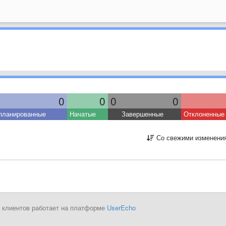
0
0
0
0
планированные
Начатые
Завершенные
Отклоненные
Со свежими изменени
 клиентов работает на платформе
UserEcho