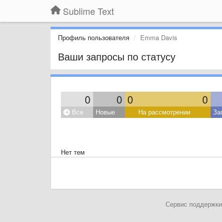
Sublime Text
Профиль пользователя
Emma Davis
Ваши запросы по статусу
0
0
0
0
Все
Новые
На рассмотрении
За
Нет тем
Сервис поддержки