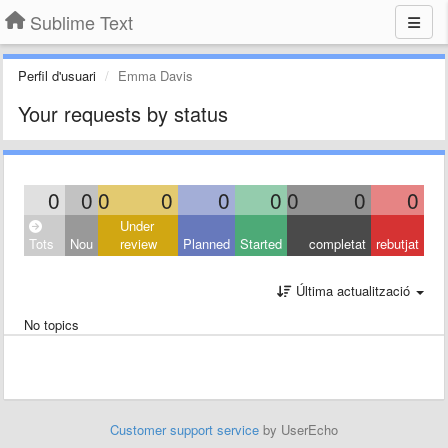
Sublime Text
Perfil d'usuari
Emma Davis
Your requests by status
0
0
0
0
0
0
0
0
0
Under
Tots
Nou
review
Planned
Started
completat
rebutjat
Última actualització
No topics
Customer support service
by UserEcho