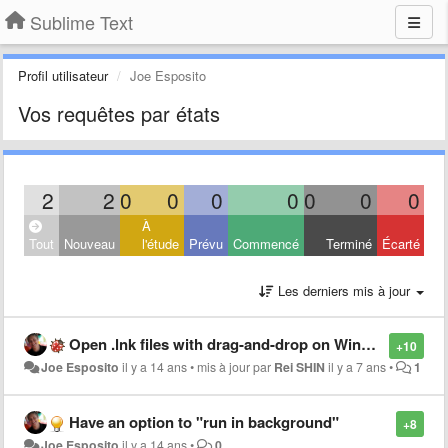
Sublime Text
Profil utilisateur
Joe Esposito
Vos requêtes par états
2
2
0
0
0
0
0
0
0
À
Tout
Nouveau
l'étude
Prévu
Commencé
Terminé
Écarté
Les derniers mis à jour
Open .lnk files with drag-and-drop on Windows is not opening the shortcut's target file
+10
Joe Esposito
il y a 14 ans
•
mis à jour par
Rei SHIN
il y a 7 ans
•
1
Have an option to "run in background"
+8
Joe Esposito
il y a 14 ans
•
0