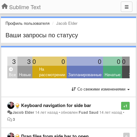
Sublime Text
Профиль пользователя
Jacob Elder
Ваши запросы по статусу
3
3
0
0
0
0
0
На
Все
Новые
рассмотрении
Запланированные
Начатые
Зав
Со свежими изменениями
Keyboard navigation for side bar
+1
Jacob Elder
14 лет назад
•
обновлен
Fuad Saud
14 лет назад
•
3
Drag files from side bar to open
0