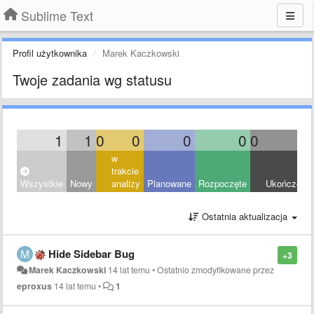
Sublime Text
Profil użytkownika
Marek Kaczkowski
Twoje zadania wg statusu
1
1
0
0
0
0
0
0
w
trakcie
Wszystkie
Nowy
analizy
Planowane
Rozpoczęte
Ukończony
Ostatnia aktualizacja
Hide Sidebar Bug
+3
Marek Kaczkowski
14 lat temu
•
Ostatnio zmodyfikowane przez
eproxus
14 lat temu
•
1