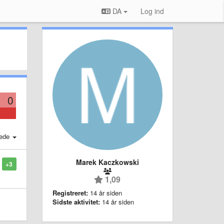
DA
Log ind
0
ede
Marek Kaczkowski
+3
1,09
Registreret:
14 år siden
Sidste aktivitet:
14 år siden