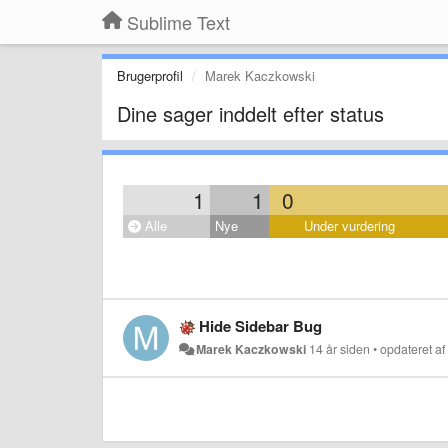
Sublime Text
Brugerprofil
Marek Kaczkowski
Dine sager inddelt efter status
1
1
0
Alle
Nye
Under vurdering
Hide Sidebar Bug
Marek Kaczkowski
14 år siden
•
opdateret a