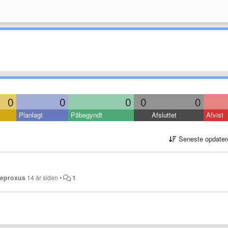
0
0
0
0
0
Planlagt
Påbegyndt
Afsluttet
Afvist
Seneste opdater
f
eproxus
14 år siden
•
1