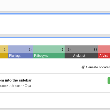
0
0
0
0
0
Planlagt
Påbegyndt
Afsluttet
Afvist
Seneste opdater
tem into the sidebar
dallah
7 år siden
•
3