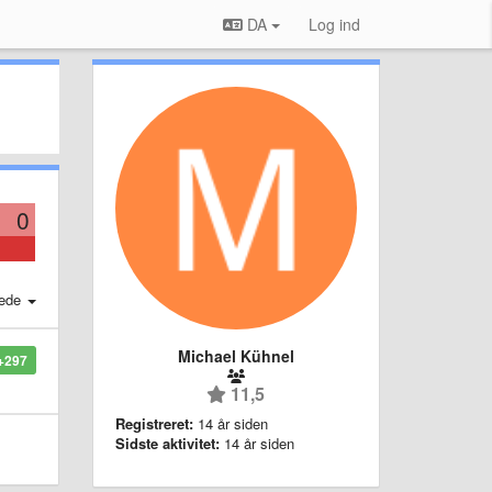
DA
Log ind
0
ede
Michael Kühnel
+297
11,5
Registreret:
14 år siden
Sidste aktivitet:
14 år siden