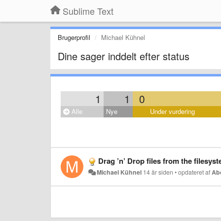
Sublime Text
Brugerprofil
Michael Kühnel
Dine sager inddelt efter status
1
1
0
Alle
Nye
Under vurdering
Drag ’n’ Drop files from the filesys
Michael Kühnel
14 år siden
•
opdateret af
Ab