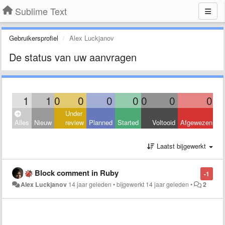
Sublime Text
Gebruikersprofiel
Alex Luckjanov
De status van uw aanvragen
1
1
0
0
0
0
0
0
0
Under
Alles
Nieuw
review
Planned
Started
Voltooid
Afgewezen
Laatst bijgewerkt
Block comment in Ruby
-1
Alex Luckjanov
14 jaar geleden
•
bijgewerkt
14 jaar geleden
•
2