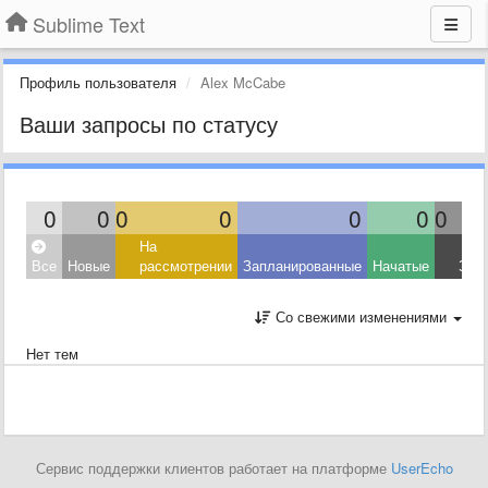
Sublime Text
Профиль пользователя
Alex McCabe
Ваши запросы по статусу
0
0
0
0
0
0
0
На
Все
Новые
рассмотрении
Запланированные
Начатые
Зав
Со свежими изменениями
Нет тем
Сервис поддержки клиентов работает на платформе
UserEcho