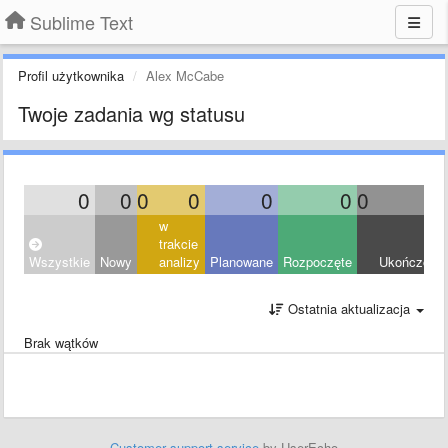
Sublime Text
Profil użytkownika
Alex McCabe
Twoje zadania wg statusu
0
0
0
0
0
0
0
0
w
trakcie
Wszystkie
Nowy
analizy
Planowane
Rozpoczęte
Ukończony
Ostatnia aktualizacja
Brak wątków
Customer support service
by UserEcho