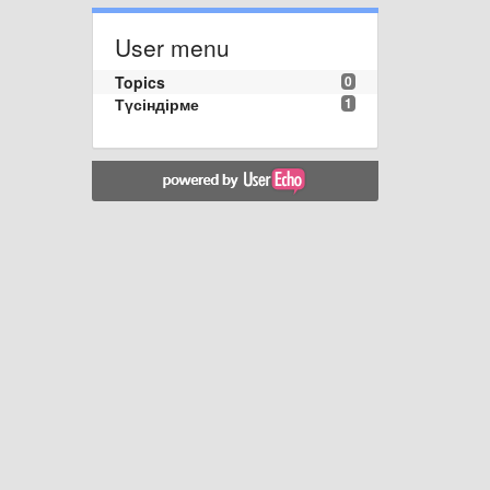
User menu
Topics
0
Түсіндірме
1