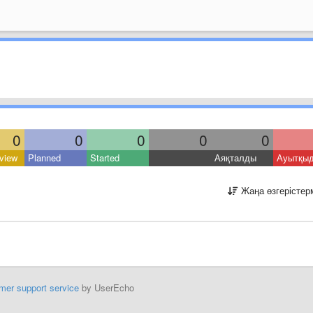
0
0
0
0
0
view
Planned
Started
Аяқталды
Ауытқы
Жаңа өзгерістер
mer support service
by UserEcho