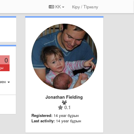
KK
Кіру / Tiркелу
0
ды
мен
Jonathan Fielding
0.1
Registered:
14 year бұрын
Last activity:
14 year бұрын