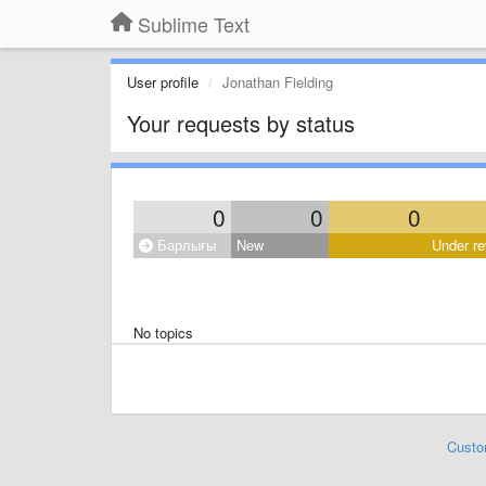
Sublime Text
User profile
Jonathan Fielding
Your requests by status
0
0
0
Барлығы
New
Under re
No topics
Custo