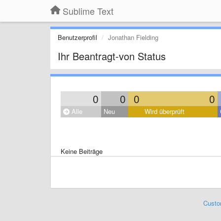
Sublime Text
Benutzerprofil
Jonathan Fielding
Ihr Beantragt-von Status
0
0
0
0
Alle
Neu
Wird überprüft
Keine Beiträge
Custo