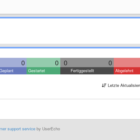
0
0
0
0
Geplant
Gestartet
Fertiggestellt
Abgelehnt
Letzte Aktualisie
mer support service
by UserEcho