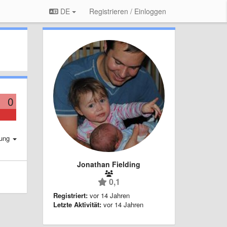
DE
Registrieren / Einloggen
0
rung
Jonathan Fielding
0,1
Registriert:
vor 14 Jahren
Letzte Aktivität:
vor 14 Jahren