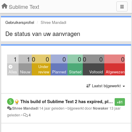
Sublime Text
Gebruikersprofiel
Shree Mandadi
De status van uw aanvragen
1
1
0
0
0
0
0
0
0
Under
Alles
Nieuw
review
Planned
Started
Voltooid
Afgewezen
Laatst bijgewerkt
This build of Sublime Text 2 has expired, please update to a newer one from http://www.sublime.com
+81
Shree Mandadi
14 jaar geleden
•
bijgewerkt door
Nowaker
13 jaar
geleden
•
4