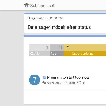
Sublime Text
Brugerprofil
723760950
Dine sager inddelt efter status
1
1
0
Alle
Nye
Under vurdering
Program to start too slow
723760950
14 år siden
•
0