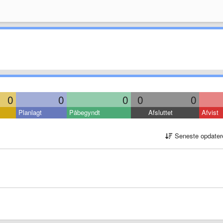
0
0
0
0
0
Planlagt
Påbegyndt
Afsluttet
Afvist
Seneste opdater