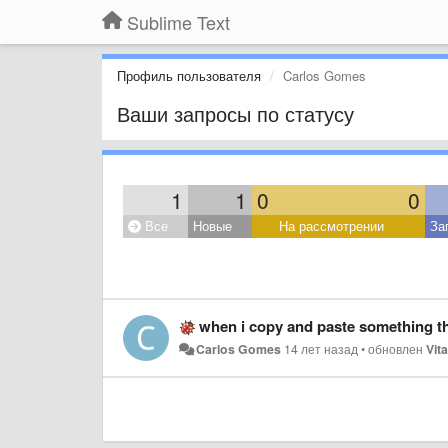
Sublime Text
Профиль пользователя
Carlos Gomes
Ваши запросы по статусу
1
1
0
0
Все
Новые
На рассмотрении
За
when i copy and paste something th
Carlos Gomes
14 лет назад
•
обновлен
Vit