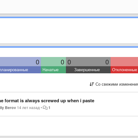
0
0
0
0
планированные
Начатые
Завершенные
Отклоненные
Со свежими изменени
e format is always screwed up when i paste
aliy Berov
14 лет назад
•
1