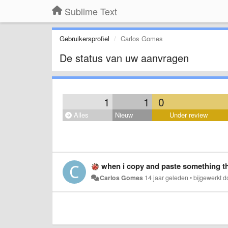
Sublime Text
Gebruikersprofiel
Carlos Gomes
De status van uw aanvragen
1
1
0
Alles
Nieuw
Under review
when i copy and paste something th
Carlos Gomes
14 jaar geleden
•
bijgewerkt 