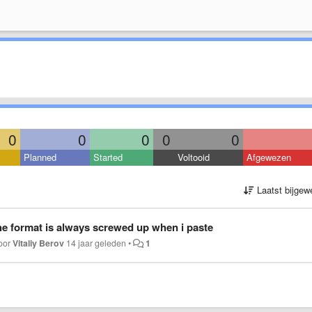
0
0
0
0
0
Planned
Started
Voltooid
Afgewezen
Laatst bijgew
e format is always screwed up when i paste
door
Vitaliy Berov
14 jaar geleden
•
1