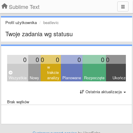
Sublime Text
Profil użytkownika
beatlevic
Twoje zadania wg statusu
0
0
0
0
0
0
0
0
w
trakcie
Wszystkie
Nowy
analizy
Planowane
Rozpoczęte
Ukończony
Ostatnia aktualizacja
Brak wątków
Customer support service
by UserEcho