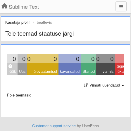
Sublime Text
Kasutaja profiil
beatlevic
Teie teemad staatuse järgi
0
0
0
0
0
0
0
0
0
tagasi
Kõik
Uus
ülevaatamisel
kavandatud
Started
valmis
lükatud
Viimati uuendatud
Pole teemasid
Customer support service
by UserEcho