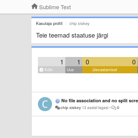
Sublime Text
Kasutaja profiil
chip siskey
Teie teemad staatuse järgi
1
1
0
0
Kõik
Uus
ülevaatamisel
No file association and no split scr
chip siskey
13 aastat tagasi
•
0