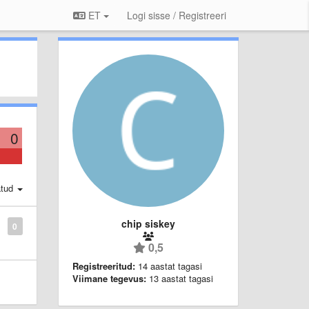
ET
Logi sisse / Registreeri
0
atud
chip siskey
0
0,5
Registreeritud:
14 aastat tagasi
Viimane tegevus:
13 aastat tagasi