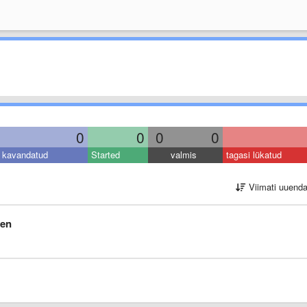
0
0
0
0
kavandatud
Started
valmis
tagasi lükatud
Viimati uuend
een