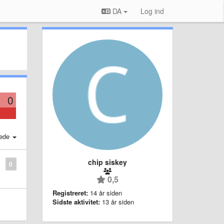
DA
Log ind
0
ede
chip siskey
0
0,5
Registreret:
14 år siden
Sidste aktivitet:
13 år siden