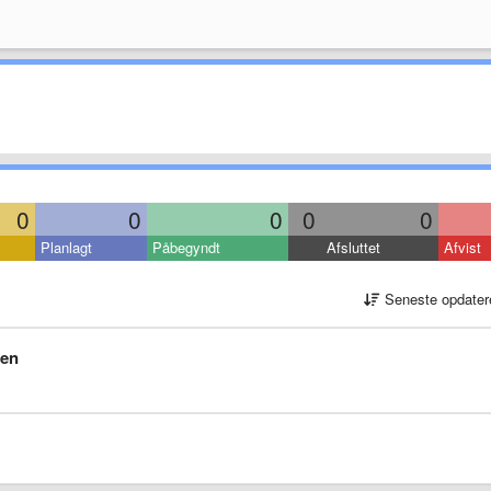
0
0
0
0
0
Planlagt
Påbegyndt
Afsluttet
Afvist
Seneste opdater
een