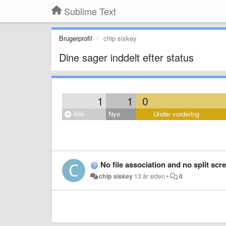
Sublime Text
Brugerprofil
chip siskey
Dine sager inddelt efter status
1
1
0
Alle
Nye
Under vurdering
No file association and no split scr
chip siskey
13 år siden
•
0