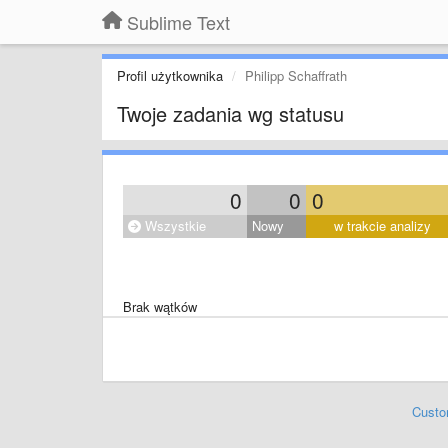
Sublime Text
Profil użytkownika
Philipp Schaffrath
Twoje zadania wg statusu
0
0
0
Wszystkie
Nowy
w trakcie analizy
Brak wątków
Custo