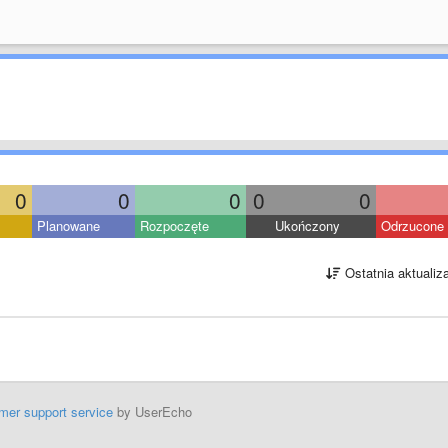
0
0
0
0
0
Planowane
Rozpoczęte
Ukończony
Odrzucone
Ostatnia aktualiz
mer support service
by UserEcho