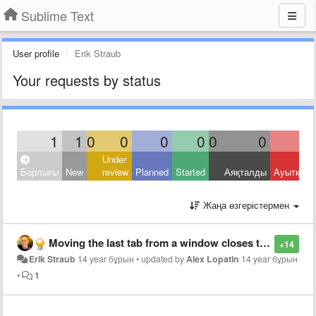
Sublime Text
User profile
Erik Straub
Your requests by status
1
1
0
0
0
0
0
0
Under
Барлығы
New
review
Planned
Started
Аяқталды
Ауытқыд
Жаңа өзгерістермен
Moving the last tab from a window closes the window
+14
Erik Straub
14 year бұрын
•
updated by
Alex Lopatin
14 year бұрын
•
1