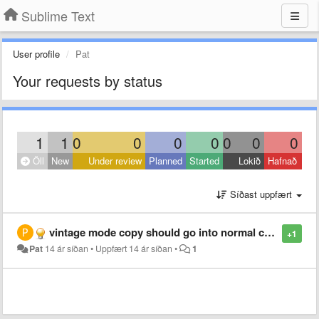
Sublime Text
User profile
Pat
Your requests by status
1
1
0
0
0
0
0
0
0
Öll
New
Under review
Planned
Started
Lokið
Hafnað
Síðast uppfært
vintage mode copy should go into normal copy buffer too
+1
Pat
14 ár síðan
•
Uppfært
14 ár síðan
•
1