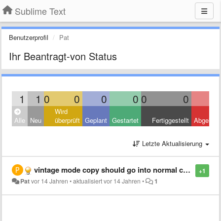
Sublime Text
Benutzerprofil
Pat
Ihr Beantragt-von Status
1
1
0
0
0
0
0
0
Wird
Alle
Neu
überprüft
Geplant
Gestartet
Fertiggestellt
Abgelehn
Letzte Aktualisierung
vintage mode copy should go into normal copy buffer too
+1
Pat
vor 14 Jahren
•
aktualisiert
vor 14 Jahren
•
1