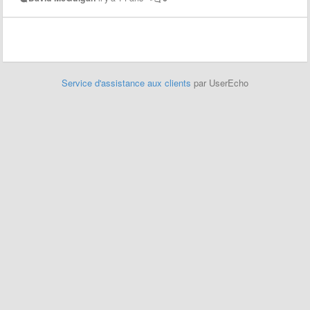
Service d'assistance aux clients
par UserEcho