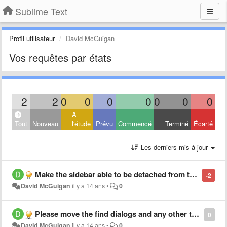
Sublime Text
Profil utilisateur
David McGuigan
Vos requêtes par états
2
2
0
0
0
0
0
0
0
À
Tout
Nouveau
l'étude
Prévu
Commencé
Terminé
Écarté
Les derniers mis à jour
Make the sidebar able to be detached from the editors and live on its own for better multi and portrait monitor support and flexibility
-2
David McGuigan
il y a 14 ans
•
0
Please move the find dialogs and any other to the top instead of the bottom or allow its customization as a preference, thank you.
0
David McGuigan
il y a 14 ans
•
0