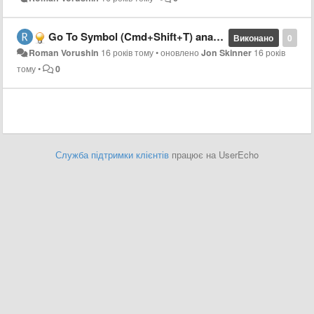
Go To Symbol (Cmd+Shift+T) analogue from TextMate
Виконано
0
Roman Vorushin
16 років тому
•
оновлено
Jon Skinner
16 років
тому
•
0
Служба підтримки клієнтів
працює на UserEcho