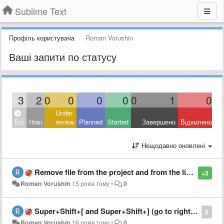
Sublime Text
Профіль користувача
Roman Vorushin
Ваші запити по статусу
3
2
0
0
0
0
0
1
0
Under
Всі
Нові
review
Planned
Started
Завершено
Відхилено
Нещодавно оновлені
Remove file from the project and from the list of opened files on "Delete File" menu click
+3
Roman Vorushin
15 років тому
•
0
Super+Shift+[ and Super+Shift+] (go to right tab, go to left tab) don't work with Russian keyboard layout selected on Mac OS X
0
Roman Vorushin
16 років тому
•
0