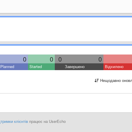
0
0
0
0
Planned
Started
Завершено
Відхилено
Нещодавно оновл
тримки клієнтів
працює на UserEcho