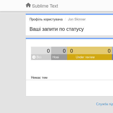
Sublime Text
Профіль користувача
Jon Skinner
Ваші запити по статусу
0
0
0
0
Всі
Нові
Under review
Немає тем
Служба під