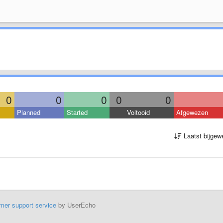
0
0
0
0
0
Planned
Started
Voltooid
Afgewezen
Laatst bijgew
mer support service
by UserEcho