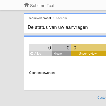
Sublime Text
Gebruikersprofiel
seccom
De status van uw aanvragen
0
0
0
Alles
Nieuw
Under review
Geen onderwerpen
Custo