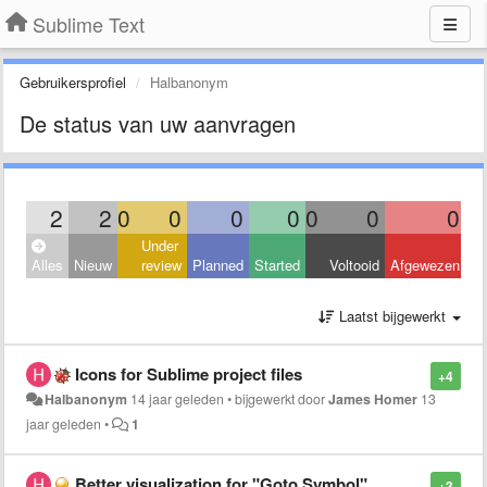
Sublime Text
Gebruikersprofiel
Halbanonym
De status van uw aanvragen
2
2
0
0
0
0
0
0
0
Under
Alles
Nieuw
review
Planned
Started
Voltooid
Afgewezen
Laatst bijgewerkt
Icons for Sublime project files
+4
Halbanonym
14 jaar geleden
•
bijgewerkt door
James Homer
13
jaar geleden
•
1
Better visualization for "Goto Symbol"
+3