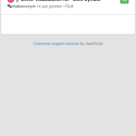
Halbanonym
14 jaar geleden
•
0
Customer support service
by UserEcho