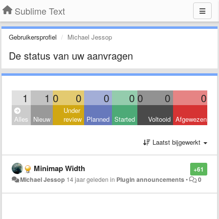
Sublime Text
Gebruikersprofiel
Michael Jessop
De status van uw aanvragen
1
1
0
0
0
0
0
0
0
Under
Alles
Nieuw
review
Planned
Started
Voltooid
Afgewezen
Laatst bijgewerkt
Minimap Width
+61
Michael Jessop
14 jaar geleden
in
Plugin announcements
•
0