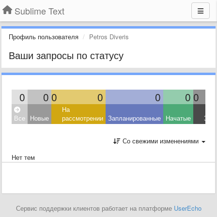
Sublime Text
Профиль пользователя
Petros Diveris
Ваши запросы по статусу
0
0
0
0
0
0
0
На
Все
Новые
рассмотрении
Запланированные
Начатые
Зав
Со свежими изменениями
Нет тем
Сервис поддержки клиентов работает на платформе
UserEcho