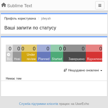
Sublime Text
Профіль користувача
jdwyah
Ваші запити по статусу
0
0
0
0
0
0
0
0
0
Under
Всі
Нові
review
Planned
Started
Завершено
Відхилено
Нещодавно оновлені
Немає тем
Служба підтримки клієнтів
працює на UserEcho