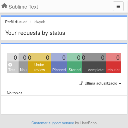
Sublime Text
Perfil d'usuari
jdwyah
Your requests by status
0
0
0
0
0
0
0
0
0
Under
Tots
Nou
review
Planned
Started
completat
rebutjat
Última actualització
No topics
Customer support service
by UserEcho