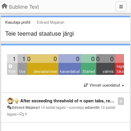
Sublime Text
Kasutaja profiil
Edvard Majakari
Teie teemad staatuse järgi
1
1
0
0
0
0
0
0
0
tagasi
Kõik
Uus
ülevaatamisel
kavandatud
Started
valmis
lükatud
Viimati uuendatud
After exceeding threshold of n open tabs, remove the least recently used tab
0
Edvard Majakari
14 aastat tagasi
•
uuendaja
adzenith
13 aastat
tagasi
•
1