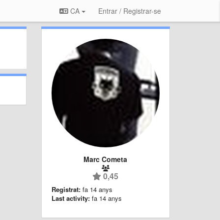
CA
Entrar / Registrar-se
Marc Cometa
0,45
Registrat:
fa 14 anys
Last activity:
fa 14 anys