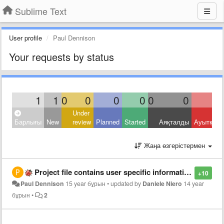
Sublime Text
User profile
Paul Dennison
Your requests by status
1
1
0
0
0
0
0
0
Under
Барлығы
New
review
Planned
Started
Аяқталды
Ауытқыд
Жаңа өзгерістермен
Project file contains user specific information
+10
Paul Dennison
15 year бұрын
•
updated by
Daniele Niero
14 year
бұрын
•
2