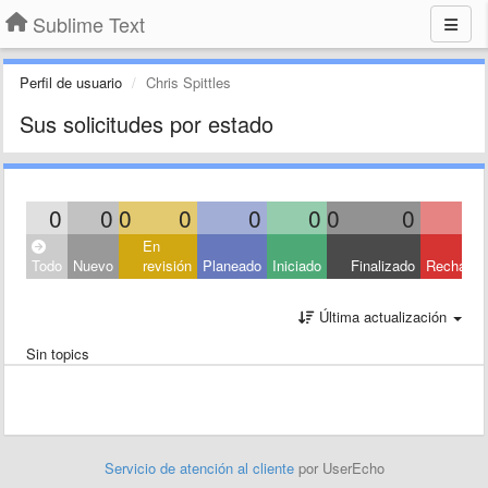
Sublime Text
Perfil de usuario
Chris Spittles
Sus solicitudes por estado
0
0
0
0
0
0
0
0
En
Todo
Nuevo
revisión
Planeado
Iniciado
Finalizado
Rechaza
Última actualización
Sin topics
Servicio de atención al cliente
por UserEcho