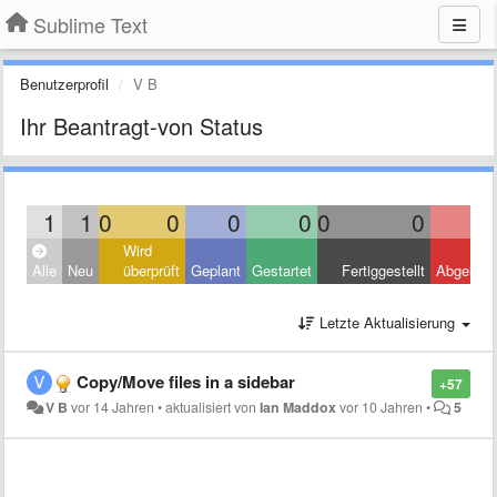
Sublime Text
Benutzerprofil
V B
Ihr Beantragt-von Status
1
1
0
0
0
0
0
0
Wird
Alle
Neu
überprüft
Geplant
Gestartet
Fertiggestellt
Abgelehn
Letzte Aktualisierung
Copy/Move files in a sidebar
+57
V B
vor 14 Jahren
•
aktualisiert von
Ian Maddox
vor 10 Jahren
•
5