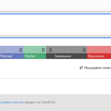
0
0
0
0
Planned
Started
Завершено
Відхилено
Нещодавно оновл
тримки клієнтів
працює на UserEcho