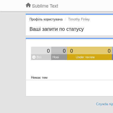
Sublime Text
Профіль користувача
Timothy Finley
Ваші запити по статусу
0
0
0
0
Всі
Нові
Under review
Немає тем
Служба під