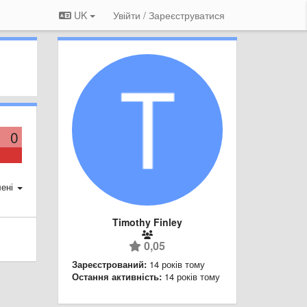
UK
Увійти / Зареєструватися
0
ені
Timothy Finley
0,05
Зареєстрований:
14 років тому
Остання активність:
14 років тому