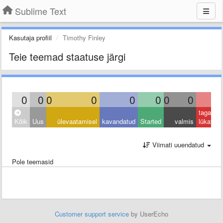
Sublime Text
Kasutaja profiil
Timothy Finley
Teie teemad staatuse järgi
0
0
0
0
0
0
0
0
0
tagasi
Kõik
Uus
ülevaatamisel
kavandatud
Started
valmis
lükatud
Viimati uuendatud
Pole teemasid
Customer support service
by UserEcho