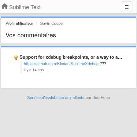
Sublime Text
Profil utilisateur
Gavin Cooper
Vos commentaires
Support for xdebug breakpoints, or a way to add support …
https://github.com/Kindari/SublimeXdebug
???
il y a 14 ans
Service d'assistance aux clients
par UserEcho