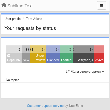
Sublime Text
User profile
Tom Atkins
Your requests by status
0
0
0
0
0
0
0
0
Under
Барлығы
New
review
Planned
Started
Аяқталды
Ауытқыд
Жаңа өзгерістермен
No topics
Customer support service
by UserEcho