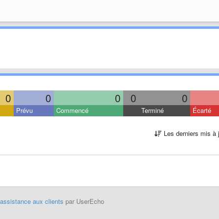
0
0
0
0
0
Prévu
Commencé
Terminé
Écarté
Les derniers mis à 
'assistance aux clients
par UserEcho