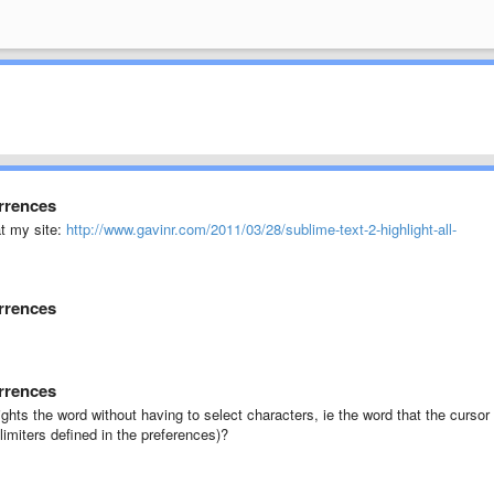
urrences
at my site:
http://www.gavinr.com/2011/03/28/sublime-text-2-highlight-all-
urrences
urrences
ights the word without having to select characters, ie the word that the cursor 
limiters defined in the preferences)?