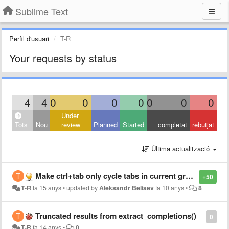
Sublime Text
Perfil d'usuari
T-R
Your requests by status
4
4
0
0
0
0
0
0
0
Under
Tots
Nou
review
Planned
Started
completat
rebutjat
Última actualització
Make ctrl+tab only cycle tabs in current group (and in order of appearance)
+50
T-R
fa 15 anys
•
updated by
Aleksandr Beliaev
fa 10 anys
•
8
Truncated results from extract_completions()
0
T-R
fa 14 anys
•
0