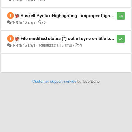
Haskell Syntax Highlighting - improper highlighting in import and module declarations
+4
T-R
fa 15 anys
•
0
File modified status (*) out of sync on title bar in Linux
+1
T-R
fa 15 anys
•
actualitzat
fa 15 anys
•
1
Customer support service
by UserEcho