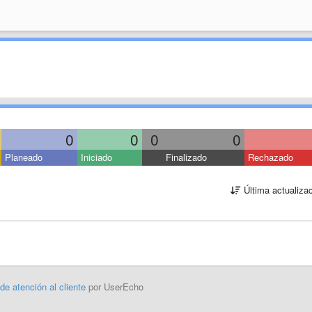
0
0
0
0
Planeado
Iniciado
Finalizado
Rechazado
Última actualiza
 de atención al cliente
por UserEcho