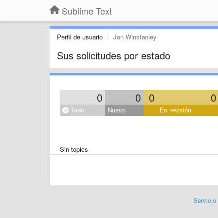
Sublime Text
Perfil de usuario
Jon Winstanley
Sus solicitudes por estado
0
0
0
0
Todo
Nuevo
En revisión
Sin topics
Servicio