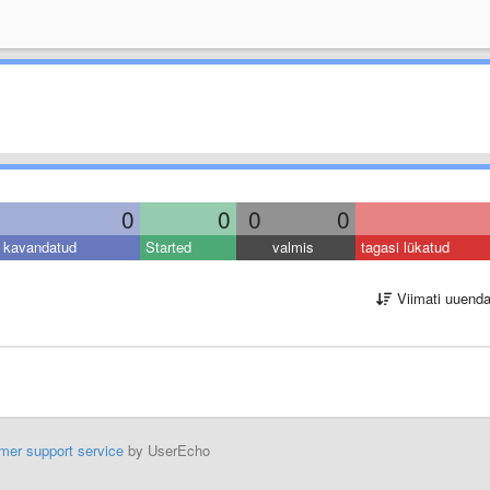
0
0
0
0
kavandatud
Started
valmis
tagasi lükatud
Viimati uuend
mer support service
by UserEcho