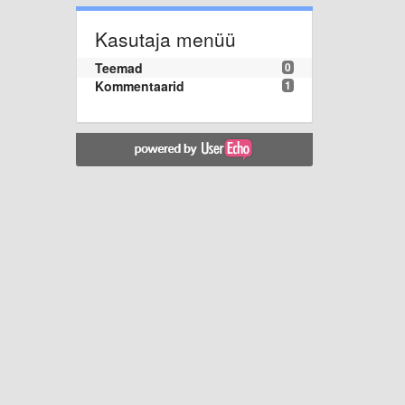
Kasutaja menüü
Teemad
0
Kommentaarid
1