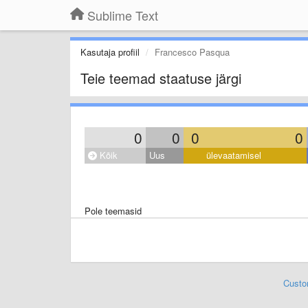
Sublime Text
Kasutaja profiil
Francesco Pasqua
Teie teemad staatuse järgi
0
0
0
0
Kõik
Uus
ülevaatamisel
Pole teemasid
Custo