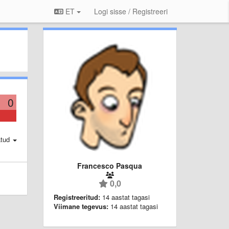
ET
Logi sisse / Registreeri
0
atud
Francesco Pasqua
0,0
Registreeritud:
14 aastat tagasi
Viimane tegevus:
14 aastat tagasi