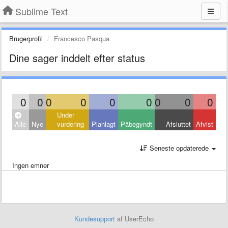
Sublime Text
Brugerprofil
Francesco Pasqua
Dine sager inddelt efter status
0
0
0
0
0
0
0
0
0
Under
Alle
Nye
vurdering
Planlagt
Påbegyndt
Afsluttet
Afvist
Seneste opdaterede
Ingen emner
Kundesupport
af UserEcho